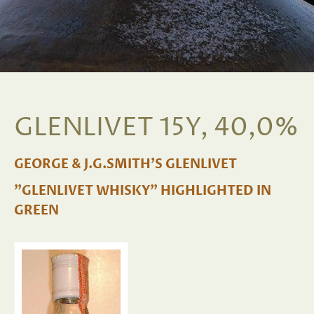
GLENLIVET 15Y, 40,0%
GEORGE & J.G.SMITH'S GLENLIVET
"GLENLIVET WHISKY" HIGHLIGHTED IN
GREEN