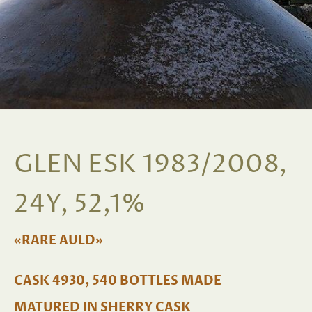
GLEN ESK 1983/2008,
24Y, 52,1%
«RARE AULD»
CASK 4930, 540 BOTTLES MADE
MATURED IN SHERRY CASK