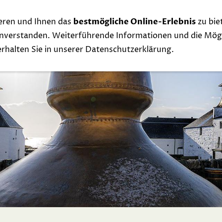
eren und Ihnen das
bestmögliche Online-Erlebnis
zu bie
Whisky
Events
Links
Contact
Exclu
einverstanden. Weiterführende Informationen und die Mögl
 erhalten Sie in unserer Datenschutzerklärung.