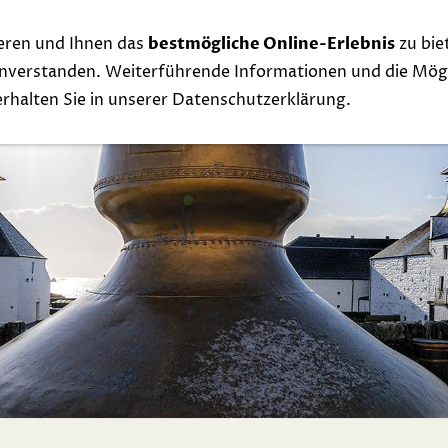
eren und Ihnen das
bestmögliche Online-Erlebnis
zu bie
Whisky
Events
Links
Contact
Exclu
einverstanden. Weiterführende Informationen und die Mögl
 erhalten Sie in unserer Datenschutzerklärung.