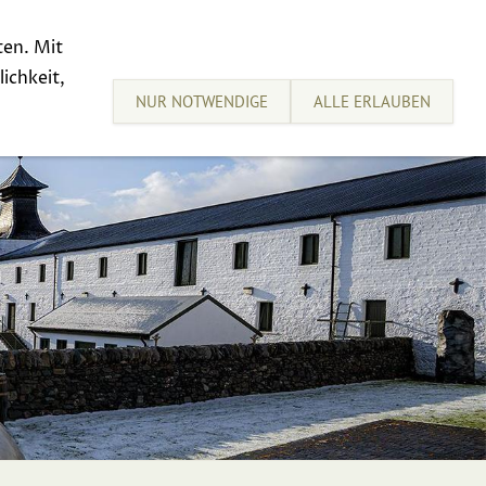
ten. Mit
sive Tastings
Sell your Whisky
ichkeit,
NUR NOTWENDIGE
ALLE ERLAUBEN