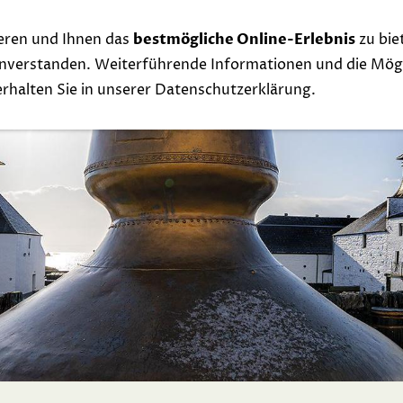
eren und Ihnen das
bestmögliche Online-Erlebnis
zu bie
Whisky
Events
Links
Contact
Exclu
einverstanden. Weiterführende Informationen und die Mögl
 erhalten Sie in unserer Datenschutzerklärung.