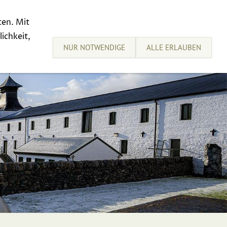
ten. Mit
sive Tastings
Sell your Whisky
ichkeit,
NUR NOTWENDIGE
ALLE ERLAUBEN