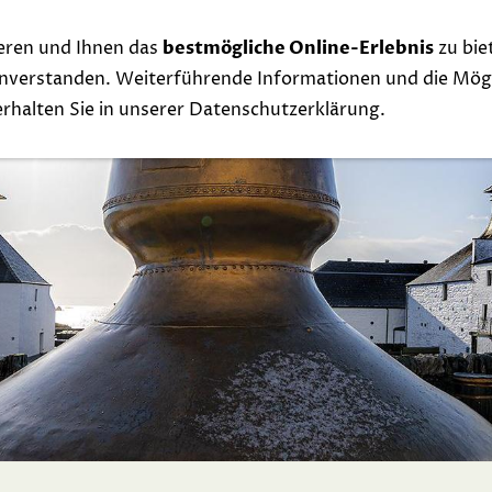
eren und Ihnen das
bestmögliche Online-Erlebnis
zu bie
Whisky
Events
Links
Contact
Exclu
einverstanden. Weiterführende Informationen und die Mögl
 erhalten Sie in unserer Datenschutzerklärung.