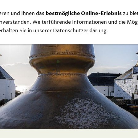
eren und Ihnen das
bestmögliche Online-Erlebnis
zu bie
Whisky
Events
Links
Contact
Exclu
einverstanden. Weiterführende Informationen und die Mögl
 erhalten Sie in unserer Datenschutzerklärung.