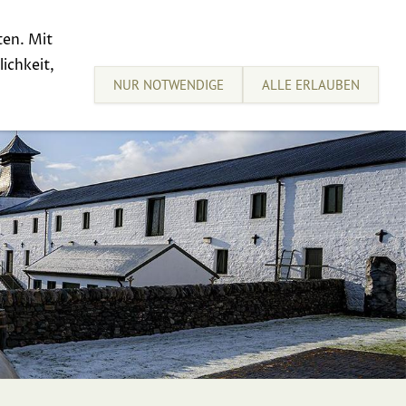
ten. Mit
sive Tastings
Sell your Whisky
ichkeit,
NUR NOTWENDIGE
ALLE ERLAUBEN