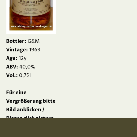
Bottler:
G&M
Vintage:
1969
Age:
12y
ABV:
40,0%
Vol.:
0,75 l
Für eine
Vergrößerung bitte
Bild anklicken /
Please click picture
for enlargement