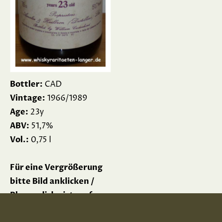
Bottler:
CAD
Vintage:
1966/1989
Age:
23y
ABV:
51,7%
Vol.:
0,75 l
Für eine Vergrößerung
bitte Bild anklicken /
Please click picture for
enlargement