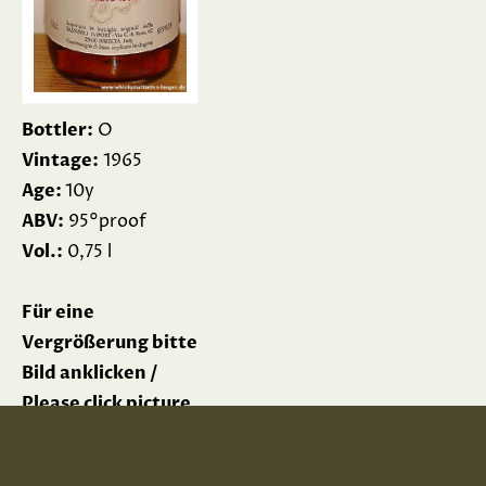
Bottler:
O
Vintage:
1965
Age:
10y
ABV:
95°proof
Vol.:
0,75 l
Für eine
Vergrößerung bitte
Bild anklicken /
Please click picture
for enlargement