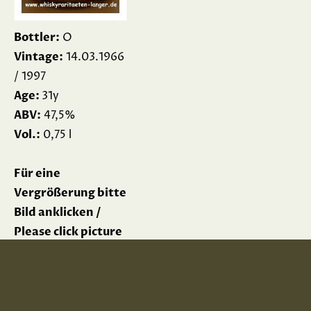
Bottler:
O
Vintage:
14.03.1966
/ 1997
Age:
31y
ABV:
47,5%
Vol.:
0,75 l
Für eine
Vergrößerung bitte
Bild anklicken /
Please click picture
for enlargement